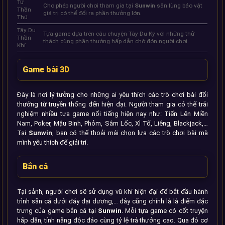
Tứ
Cho phép người chơi tham gia tại
Sunwin
săn lùng bảo vật
Thần
giá trị có thể đổi ra phần thưởng lớn.
Thú
Tây Du
Tựa game dựa trên câu chuyện Tây Du Ký với những thử
Thần
thách cùng phần thưởng hấp dẫn chờ đón người chơi.
Khí
Game bài 3D
Đây là nơi lý tưởng cho những ai yêu thích các trò chơi bài đổi
thưởng từ truyền thống đến hiện đại. Người tham gia có thể trải
nghiệm nhiều tựa game nổi tiếng hiện nay như: Tiến Lên Miền
Nam, Poker, Mậu Binh, Phỏm, Sâm Lốc, Xì Tố, Liêng, Blackjack,…
Tại
Sunwin
, bạn có thể thoải mái chọn lựa các trò chơi bài mà
mình yêu thích để giải trí.
Bắn cá
Tại sảnh, người chơi sẽ sử dụng vũ khí hiện đại để bắt đầu hành
trình săn cá dưới đáy đại dương,… đây cũng chính là là điểm đặc
trưng của game bắn cá tại
Sunwin
. Mỗi tựa game có cốt truyện
hấp dẫn, tính năng độc đáo cùng tỷ lệ trả thưởng cao. Qua đó cơ