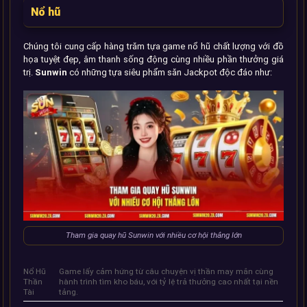
Nổ hũ
Chúng tôi cung cấp hàng trăm tựa game nổ hũ chất lượng với đồ
họa tuyệt đẹp, âm thanh sống động cùng nhiều phần thưởng giá
trị.
Sunwin
có những tựa siêu phẩm săn Jackpot độc đáo như:
Tham gia quay hũ Sunwin với nhiều cơ hội thắng lớn
Nổ Hũ
Game lấy cảm hứng từ câu chuyện vị thần may mắn cùng
Thần
hành trình tìm kho báu, với tỷ lệ trả thưởng cao nhất tại nền
Tài
tảng.