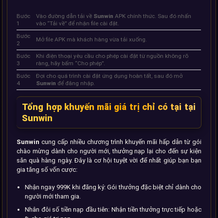
Bước
Vào đường dẫn tải về
Sunwin
APK chính thức. Sau đó nhấn
1
vào “Tải về” để nhận file cài đặt.
Bước
Mở file APK mà khách hàng vừa tải xuống.
2
Bước
Khi điện thoại yêu cầu cho phép cài đặt từ nguồn không rõ
3
ràng, hãy bấm “Cho phép”.
Bước
Đợi cho quá trình cài đặt ứng dụng hoàn tất, sau đó mở
4
Sunwin
để đăng nhập.
Tổng hợp khuyến mãi giá trị chỉ có tại tại
Sunwin
Sunwin
cung cấp nhiều chương trình khuyến mãi hấp dẫn từ gói
chào mừng dành cho người mới, thưởng nạp lại cho đến sự kiện
săn quà hàng ngày. Đây là cơ hội tuyệt vời để nhất giúp bạn bạn
gia tăng số vốn cược:
Nhận ngay 999K khi đăng ký: Gói thưởng đặc biệt chỉ dành cho
người mới tham gia.
Nhân đôi số tiền nạp đầu tiên: Nhận tiền thưởng trực tiếp hoặc