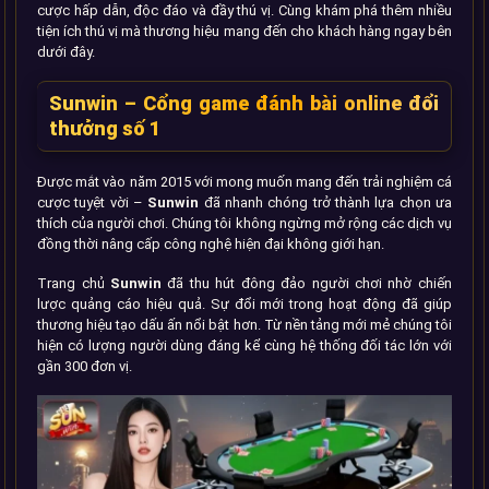
cược hấp dẫn, độc đáo và đầy thú vị. Cùng khám phá thêm nhiều
tiện ích thú vị mà thương hiệu mang đến cho khách hàng ngay bên
dưới đây.
Sunwin – Cổng game đánh bài online đổi
thưởng số 1
Được mắt vào năm 2015 với mong muốn mang đến trải nghiệm cá
cược tuyệt vời –
Sunwin
đã nhanh chóng trở thành lựa chọn ưa
thích của người chơi. Chúng tôi không ngừng mở rộng các dịch vụ
đồng thời nâng cấp công nghệ hiện đại không giới hạn.
Trang chủ
Sunwin
đã thu hút đông đảo người chơi nhờ chiến
lược quảng cáo hiệu quả. Sự đổi mới trong hoạt động đã giúp
thương hiệu tạo dấu ấn nổi bật hơn. Từ nền tảng mới mẻ chúng tôi
hiện có lượng người dùng đáng kể cùng hệ thống đối tác lớn với
gần 300 đơn vị.