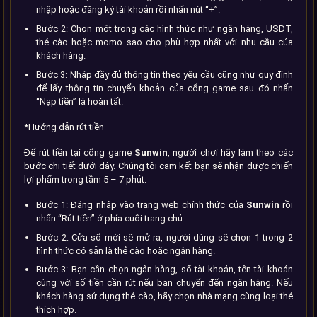
nhập hoặc đăng ký tài khoản rồi nhấn nút “+”.
Bước 2: Chọn một trong các hình thức như ngân hàng, USDT,
thẻ cào hoặc momo sao cho phù hợp nhất với nhu cầu của
khách hàng.
Bước 3: Nhập đầy đủ thông tin theo yêu cầu cũng như quy định
để lấy thông tin chuyển khoản của cổng game sau đó nhấn
“Nạp tiền” là hoàn tất.
*Hướng dẫn rút tiền
Để rút tiền tại cổng game
Sunwin
, người chơi hãy làm theo các
bước chi tiết dưới đây. Chúng tôi cam kết bạn sẽ nhận được chiến
lợi phẩm trong tầm 5 – 7 phút:
Bước 1: Đăng nhập vào trang web chính thức của
Sunwin
rồi
nhấn “Rút tiền” ở phía cuối trang chủ.
Bước 2: Cửa sổ mới sẽ mở ra, người dùng sẽ chọn 1 trong 2
hình thức có sẵn là thẻ cào hoặc ngân hàng.
Bước 3: Bạn cần chọn ngân hàng, số tài khoản, tên tài khoản
cùng với số tiền cần rút nếu bạn chuyển đến ngân hàng. Nếu
khách hàng sử dụng thẻ cào, hãy chọn nhà mạng cùng loại thẻ
thích hợp.