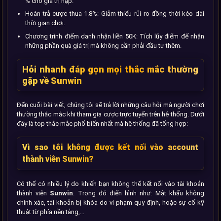
% cho giá trị nạp.
Hoàn trả cược thua 1.8%: Giảm thiểu rủi ro đồng thời kéo dài
thời gian chơi.
Chương trình điểm danh nhận liền 50K: Tích lũy điểm để nhận
những phần quà giá trị mà không cần phải đầu tư thêm.
Hỏi nhanh đáp gọn mọi thắc mắc thường
gặp về Sunwin
Đến cuối bài viết, chúng tôi sẽ trả lời những câu hỏi mà người chơi
thường thắc mắc khi tham gia cược trực tuyến trên hệ thống. Dưới
đây là top thắc mắc phổ biến nhất mà hệ thống đã tổng hợp:
Vì sao tôi không được kết nối vào account
thành viên Sunwin?
Có thể có nhiều lý do khiến bạn không thể kết nối vào tài khoản
thành viên
Sunwin
. Trong đó điển hình như: Mật khẩu không
chính xác, tài khoản bị khóa do vi phạm quy định, hoặc sự cố kỹ
thuật từ phía nền tảng,…