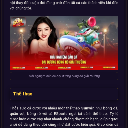
hội thay đổi cuộc đời đang chờ đón tất cả các thành viên khi đến
với chúng tôi.
Trải nghiệm bắn cá đại dương bùng nổ giải thưởng
Thể thao
Thỏa sức cá cược với nhiều môn thể thao
Sunwin
như bóng đá,
quần vợt, bóng rổ với cả ESports ngat tại sảnh thể thao. Tỷ lệ
cược luôn được cập nhật nhanh chóng đầy minh bạch, giúp người
chơi dễ dàng theo dõi cũng như đặt cược hiệu quả. Giao diện cá