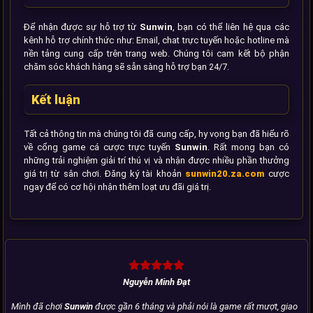
Để nhận được sự hỗ trợ từ
Sunwin
, bạn có thể liên hệ qua các
kênh hỗ trợ chính thức như: Email, chat trực tuyến hoặc hotline mà
nền tảng cung cấp trên trang web. Chúng tôi cam kết bộ phận
chăm sóc khách hàng sẽ sẵn sàng hỗ trợ bạn 24/7.
Kết luận
Tất cả thông tin mà chúng tôi đã cung cấp, hy vọng bạn đã hiểu rõ
về cổng game cá cược trực tuyến
Sunwin
. Rất mong bạn có
những trải nghiệm giải trí thú vị và nhận được nhiều phần thưởng
giá trị từ sân chơi. Đăng ký tài khoản
sunwin20.za.com
cược
ngay để có cơ hội nhận thêm loạt ưu đãi giá trị.
Nguyễn Minh Đạt
Mình đã chơi
Sunwin
được gần 6 tháng và phải nói là game rất mượt, giao