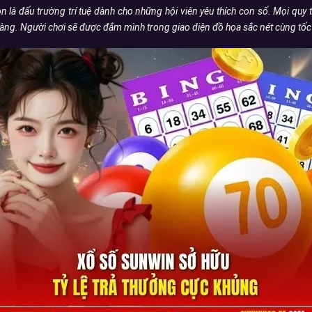
là đấu trường trí tuệ dành cho những hội viên yêu thích con số. Mọi quy
 hàng. Người chơi sẽ được đắm mình trong giao diện đồ họa sắc nét cùng tố