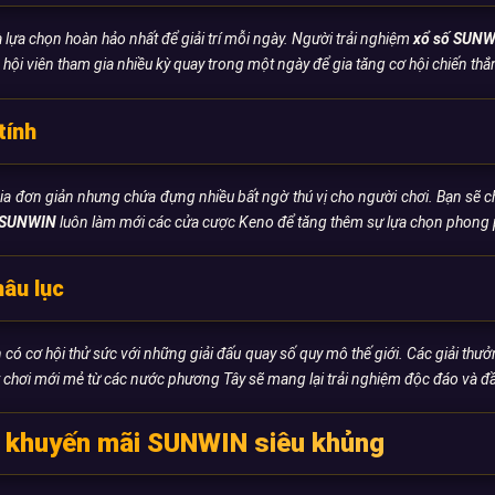
à lựa chọn hoàn hảo nhất để giải trí mỗi ngày. Người trải nghiệm
xổ số SUN
 hội viên tham gia nhiều kỳ quay trong một ngày để gia tăng cơ hội chiến th
tính
a đơn giản nhưng chứa đựng nhiều bất ngờ thú vị cho người chơi. Bạn sẽ ch
 SUNWIN
luôn làm mới các cửa cược Keno để tăng thêm sự lựa chọn phong p
hâu lục
có cơ hội thử sức với những giải đấu quay số quy mô thế giới. Các giải thưở
 chơi mới mẻ từ các nước phương Tây sẽ mang lại trải nghiệm độc đáo và 
h khuyến mãi SUNWIN siêu khủng