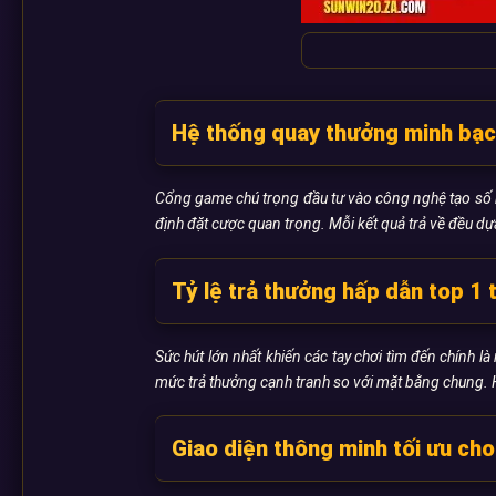
Hệ thống quay thưởng minh bạc
Cổng game chú trọng đầu tư vào công nghệ tạo số ng
định đặt cược quan trọng. Mỗi kết quả trả về đều dự
Tỷ lệ trả thưởng hấp dẫn top 1 
Sức hút lớn nhất khiến các tay chơi tìm đến chính l
mức trả thưởng cạnh tranh so với mặt bằng chung. H
Giao diện thông minh tối ưu ch