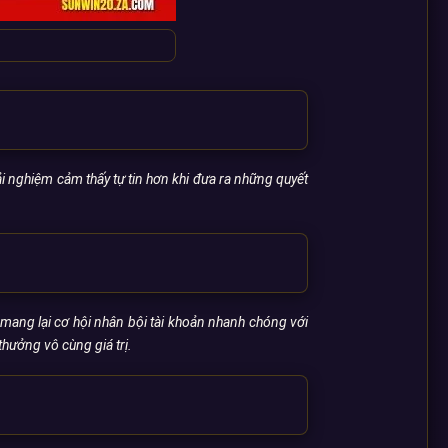
i nghiệm cảm thấy tự tin hơn khi đưa ra những quyết
mang lại cơ hội nhân bội tài khoản nhanh chóng với
thưởng vô cùng giá trị.