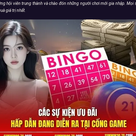
ững hội viên trung thành và chào đón những người chơi mới gia nhập. Mọi s
 giá trị nhất.