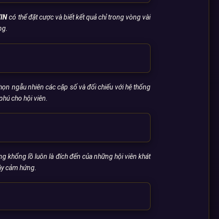
WIN
có thể đặt cược và biết kết quả chỉ trong vòng vài
ắng.
ọn ngẫu nhiên các cặp số và đối chiếu với hệ thống
hú cho hội viên.
ng khổng lồ luôn là đích đến của những hội viên khát
đầy cảm hứng.