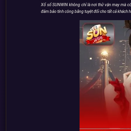
Xổ số SUNWIN không chỉ là nơi thử vận may mà còn 
đảm bảo tính công bằng tuyệt đối cho tất cả khách