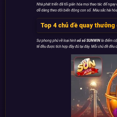
Nhà phát triển đã tối giản hóa mọi thao tác để nga
dễ dàng theo dõi biến động con số. Màu sắc hài hò
Top 4 chủ đề quay thưởng
Sự phong phú về loại hình
xổ số SUNWIN
là điểm cộ
tế đều được tích hợp đầy đủ tại đây. Mỗi chủ đề đều