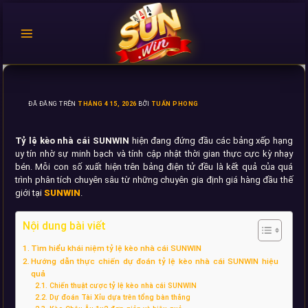
Chuyển
đến
nội
dung
ĐÃ ĐĂNG TRÊN
THÁNG 4 15, 2026
BỞI
TUẤN PHONG
Tỷ lệ kèo nhà cái SUNWIN
hiện đang đứng đầu các bảng xếp hạng
uy tín nhờ sự minh bạch và tính cập nhật thời gian thực cực kỳ nhạy
bén. Mỗi con số xuất hiện trên bảng điện tử đều là kết quả của quá
trình phân tích chuyên sâu từ những chuyên gia định giá hàng đầu thế
giới tại
SUNWIN
.
Nội dung bài viết
Tìm hiểu khái niệm tỷ lệ kèo nhà cái SUNWIN
Hướng dẫn thực chiến dự đoán tỷ lệ kèo nhà cái SUNWIN hiệu
quả
Chiến thuật cược tỷ lệ kèo nhà cái SUNWIN
Dự đoán Tài Xỉu dựa trên tổng bàn thắng