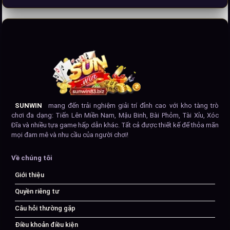
SUNWIN
mang đến trải nghiệm giải trí đỉnh cao với kho tàng trò
chơi đa dạng: Tiến Lên Miền Nam, Mậu Binh, Bài Phỏm, Tài Xỉu, Xóc
Đĩa và nhiều tựa game hấp dẫn khác. Tất cả được thiết kế để thỏa mãn
mọi đam mê và nhu cầu của người chơi!
Về chúng tôi
Giới thiệu
Quyền riêng tư
Câu hỏi thường gặp
Điều khoản điều kiện