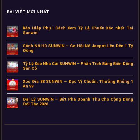
BÀI VIẾT MỚI NHẤT
Kèo Hiệp Phụ | Cách Xem Tỷ Lệ Chuẩn Xác nhất Tại
Sunwin
Sảnh Nổ Hũ SUNWIN – Cơ Hội Nổ Jacpot Lên Đến 1 Tỷ
Đồng
Tỷ Lệ Kèo Nhà Cái SUNWIN – Phân Tích Bảng Biến Động
Sân Cỏ
Xóc Đĩa 88 SUNWIN – Đọc Vị Chuẩn, Thưởng Khủng 1
Ăn 99
Đại Lý SUNWIN – Bứt Phá Doanh Thu Cho Cộng Đồng
Đối Tác 2026