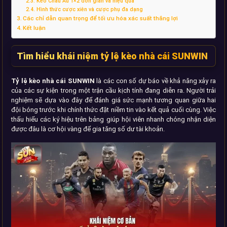
Kèo Châu Âu 1×2 đơn giản và hiệu quả
Hình thức cược xiên và cược phụ đa dạng
Các chỉ dẫn quan trọng để tối ưu hóa xác suất thắng lợi
Kết luận
Tìm hiểu khái niệm tỷ lệ kèo nhà cái SUNWIN
Tỷ lệ kèo nhà cái SUNWIN
là các con số dự báo về khả năng xảy ra
của các sự kiện trong một trận cầu kịch tính đang diễn ra. Người trải
nghiệm sẽ dựa vào đây để đánh giá sức mạnh tương quan giữa hai
đội bóng trước khi chính thức đặt niềm tin vào kết quả cuối cùng. Việc
thấu hiểu các ký hiệu trên bảng giúp hội viên nhanh chóng nhận diện
được đâu là cơ hội vàng để gia tăng số dư tài khoản.