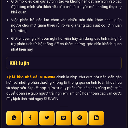
Giới mộ điệu cần giữ sự tỉnh táo và không nên đặt niềm tin vào các
đội bóng mình yêu thích nếu các chỉ số chuyên môn không thực sự
khả quan.
Việc phân bổ các lựa chọn vào nhiều trận đấu khác nhau giúp
người chơi mới giảm thiểu rủi ro và gia tăng xác suất có lợi nhuận
bền vững.
Giới chuyên gia khuyến nghị hội viên hãy tận dụng các tính năng hỗ
trợ phân tích từ hệ thống để có thêm những góc nhìn khách quan
nhất hiện nay.
Kết luận
Tỷ lệ kèo nhà cái SUNWIN
chính là nhịp cầu đưa hội viên đến gần
hơn với những phần thưởng khổng lồ thông qua sự tính toán khoa học
và nhạy bén. Sự kết hợp giữa tư duy phân tích sắc sảo cùng một chút
quyết đoán sẽ giúp người trải nghiệm làm chủ hoàn toàn các ván cược
đầy kịch tính mỗi ngày SUNWIN.