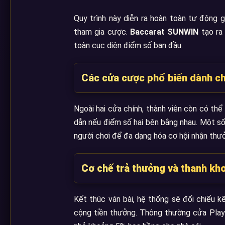
Quy trình này diễn ra hoàn toàn tự động g
tham gia cược.
Baccarat SUNWIN
tạo ra 
toàn cục diện điểm số ban đầu.
Các cửa cược phổ biến dành ch
Ngoài hai cửa chính, thành viên còn có th
dẫn nếu điểm số hai bên bằng nhau. Một số
người chơi để đa dạng hóa cơ hội nhận thư
Cơ chế trả thưởng và thanh kh
Kết thúc ván bài, hệ thống sẽ đối chiếu k
cộng tiền thưởng. Thông thường cửa Player