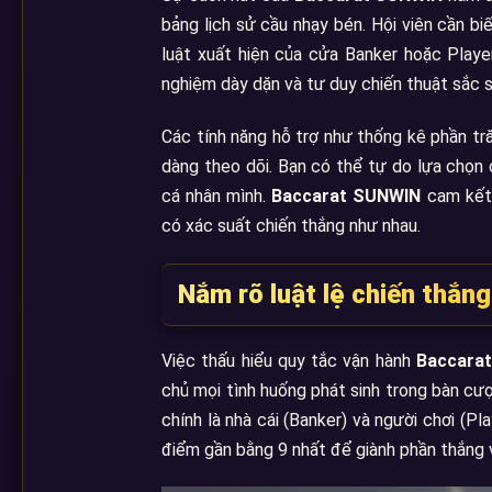
bảng lịch sử cầu nhạy bén. Hội viên cần b
luật xuất hiện của cửa Banker hoặc Player
nghiệm dày dặn và tư duy chiến thuật sắc 
Các tính năng hỗ trợ như thống kê phần tră
dàng theo dõi. Bạn có thể tự do lựa chọn
cá nhân mình.
Baccarat SUNWIN
cam kết 
có xác suất chiến thắng như nhau.
Nắm rõ luật lệ chiến thắn
Việc thấu hiểu quy tắc vận hành
Baccara
chủ mọi tình huống phát sinh trong bàn cược
chính là nhà cái (Banker) và người chơi (P
điểm gần bằng 9 nhất để giành phần thắng 