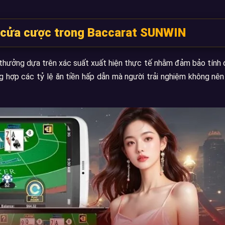
g cửa cược trong Baccarat SUNWIN
thưởng dựa trên xác suất xuất hiện thực tế nhằm đảm bảo tính 
g hợp các tỷ lệ ăn tiền hấp dẫn mà người trải nghiệm không nên