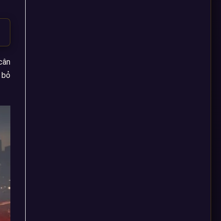
cân
 bỏ