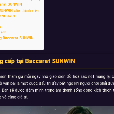
carat SUNWIN
 SUNWIN cho thành viên
rat SUNWIN
n
bạch
ong Baccarat SUNWIN
g cấp tại Baccarat SUNWIN
 viên tham gia mỗi ngày nhờ giao diện đồ họa sắc nét mang lại 
 ván bài là một cuộc đấu trí đầy bất ngờ khi người chơi phải đưa
. Bạn sẽ được đắm mình trong âm thanh sống động kích thích t
vô cùng giá trị.