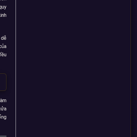
quy
inh
 dễ
của
đều
làm
cửa
ổng