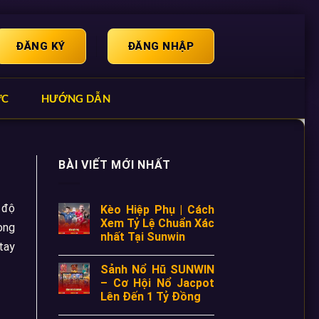
ĐĂNG KÝ
ĐĂNG NHẬP
ỨC
HƯỚNG DẪN
BÀI VIẾT MỚI NHẤT
 độ
Kèo Hiệp Phụ | Cách
Xem Tỷ Lệ Chuẩn Xác
ong
nhất Tại Sunwin
tay
Sảnh Nổ Hũ SUNWIN
– Cơ Hội Nổ Jacpot
Lên Đến 1 Tỷ Đồng