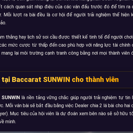
iết cách quan sát nhịp điệu của các ván đấu trước đó để tìm ra 
. Mỗi lượt ra bài đều là cơ hội để người trải nghiệm thể hiện k
sảo.
m thắng hay lịch sử soi cầu được thiết kế tinh tế để người chơi
 các mức cược từ thấp đến cao phù hợp với năng lực tài chính 
mang lại môi trường cạnh tranh công bằng nơi mọi thành viên 
g tại Baccarat SUNWIN cho thành viên
t SUNWIN
là nền tảng vững chắc giúp người trải nghiệm tự tin 
. Mỗi ván bài sẽ bắt đầu bằng việc Dealer chia 2 lá bài cho hai 
layer). Mục tiêu của hội viên là dự đoán xem bên nào sẽ sở hữu t
về mình.