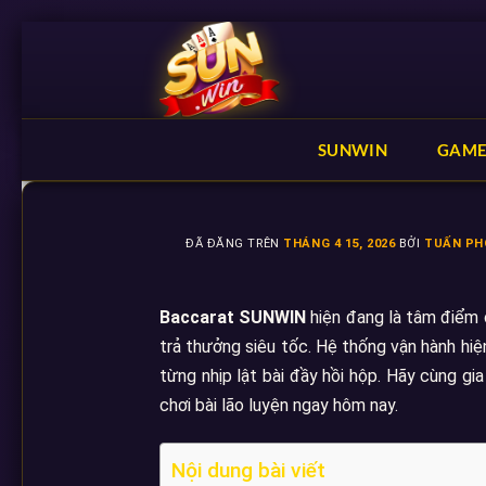
Chuyển
đến
nội
dung
SUNWIN
GAME
ĐÃ ĐĂNG TRÊN
THÁNG 4 15, 2026
BỞI
TUẤN PH
Baccarat SUNWIN
hiện đang là tâm điểm c
trả thưởng siêu tốc. Hệ thống vận hành hi
từng nhịp lật bài đầy hồi hộp. Hãy cùng gi
chơi bài lão luyện ngay hôm nay.
Nội dung bài viết