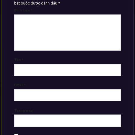
bắt buộc được đánh dấu
*
Bình luận
*
Tên
*
Email
*
Trang web