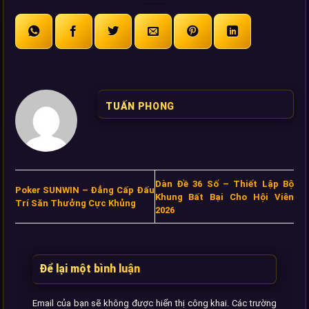
TUẤN PHONG
Dàn Đề 36 Số – Thiết Lập Bộ
Poker SUNWIN – Đẳng Cấp Đấu
Khung Bất Bại Cho Hội Viên
Trí Săn Thưởng Cực Khủng
2026
Để lại một bình luận
Email của bạn sẽ không được hiển thị công khai.
Các trường