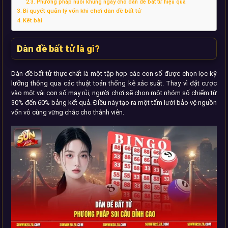
Phương pháp nuôi khung ngày cho dàn đề bất tử hiệu quả
Bí quyết quản lý vốn khi chơi dàn đề bất tử
Kết bài
Dàn đề bất tử là gì?
Dàn đề bất tử thực chất là một tập hợp các con số được chọn lọc kỹ
lưỡng thông qua các thuật toán thống kê xác suất. Thay vì đặt cược
vào một vài con số may rủi, người chơi sẽ chọn một nhóm số chiếm từ
30% đến 60% bảng kết quả. Điều này tạo ra một tấm lưới bảo vệ nguồn
vốn vô cùng vững chắc cho thành viên.