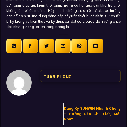
đơn giản giúp tiết kiệm thời gian, mở ra cơ hội tiếp cận kho trò chơi
khổng lồ mọi lúc mọi nơi. Hãy nhanh chóng thực hiện các bước hướng
dẫn để sở hữu ứng dụng đẳng cấp này trên thiết bị cá nhân. Sự chuẩn
bị kỹ lưỡng về kiến thức và kỹ thuật cài đặt sẽ là bước đệm vững chắc
cho những thắng lợi lớn trong tương lai.
TUẤN PHONG
Đăng Ký SUNWIN Nhanh Chóng
– Hướng Dẫn Chi Tiết, Mới
Nhất