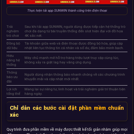
Thực hiện tải app SUNWIN thành công trên điện thoại
Trải
Sau khi tải app SUNWIN, người dùng được tiếp cận hệ thống trò
nghiệm
chơi đa dạng từ bài truyền thống đến slot hiện đại với đồ họa
trò chơi
4K sắc nét.
Đồng bộ
Tài khoản giữa web và điện thoại được đồng bộ hóa, giúp cập
dữ liệu
nhật liên tục thông tin cá nhân và số dư, đảm bảo minh bạch.
Hiệu
Máy chủ mạnh mẽ hỗ trợ hàng triệu lượt truy cập cùng lúc,
năng hệ
không xảy ra giật lag hay văng ứng dụng.
thống
Thông
Người dùng nhận thông báo nhanh chóng về các chương trình
báo ưu
khuyến mãi và cập nhật mới nhất.
đãi
Lợi ích
Mang lại sự riêng tư, linh hoạt và trải nghiệm giải trí thuận tiện
tổng thể
hàng ngày.
Chỉ dẫn các bước cài đặt phần mềm chuẩn
xác
Quy trình đưa phần mềm về máy được thiết kế tối giản nhằm giúp mọi