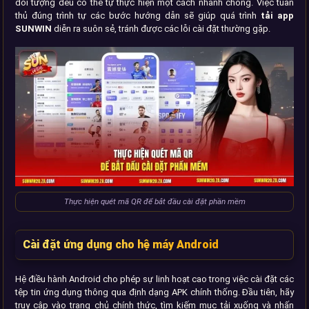
đối tượng đều có thể tự thực hiện một cách nhanh chóng. Việc tuân
thủ đúng trình tự các bước hướng dẫn sẽ giúp quá trình
tải app
SUNWIN
diễn ra suôn sẻ, tránh được các lỗi cài đặt thường gặp.
Thực hiện quét mã QR để bắt đầu cài đặt phần mềm
Cài đặt ứng dụng cho hệ máy Android
Hệ điều hành Android cho phép sự linh hoạt cao trong việc cài đặt các
tệp tin ứng dụng thông qua định dạng APK chính thống. Đầu tiên, hãy
truy cập vào trang chủ chính thức, tìm kiếm mục tải xuống và nhấn