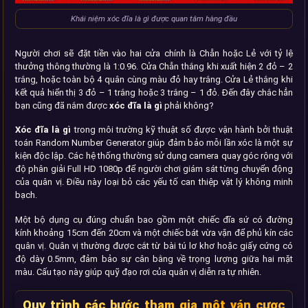
Khái niệm xóc đĩa là gì được quan tâm hàng đầu
Người chơi sẽ đặt tiền vào hai cửa chính là Chẵn hoặc Lẻ với tỷ lệ
thưởng thông thường là 1:0.96. Cửa Chẵn thắng khi xuất hiện 2 đỏ – 2
trắng, hoặc toàn bộ 4 quân cùng màu đỏ hay trắng. Cửa Lẻ thắng khi
kết quả hiển thị 3 đỏ – 1 trắng hoặc 3 trắng – 1 đỏ. Đến đây chắc hẳn
bạn cũng đã nắm được
xóc đĩa là gì
phải không?
Xóc đĩa là gì
trong môi trường kỹ thuật số được vận hành bởi thuật
toán Random Number Generator giúp đảm bảo mỗi lần xóc là một sự
kiện độc lập. Các hệ thống thường sử dụng camera quay góc rộng với
độ phân giải Full HD 1080p để người chơi giám sát từng chuyển động
của quân vị. Điều này loại bỏ các yếu tố can thiệp vật lý không minh
bạch.
Một bộ dụng cụ đúng chuẩn bao gồm một chiếc đĩa sứ có đường
kính khoảng 15cm đến 20cm và một chiếc bát vừa vặn để phủ kín các
quân vị. Quân vị thường được cắt từ bài tú lơ khơ hoặc giấy cứng có
độ dày 0.5mm, đảm bảo sự cân bằng về trọng lượng giữa hai mặt
màu. Cấu tạo này giúp quỹ đạo rơi của quân vị diễn ra tự nhiên.
Quy trình các bước tham gia một ván cược