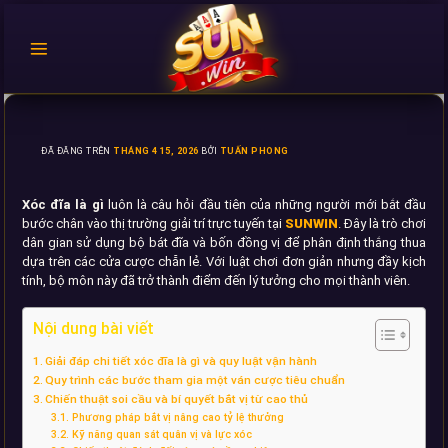
Chuyển
đến
nội
dung
ĐÃ ĐĂNG TRÊN
THÁNG 4 15, 2026
BỞI
TUẤN PHONG
Xóc đĩa là gì
luôn là câu hỏi đầu tiên của những người mới bắt đầu
bước chân vào thị trường giải trí trực tuyến tại
SUNWIN
. Đây là trò chơi
dân gian sử dụng bộ bát đĩa và bốn đồng vị để phân định thắng thua
dựa trên các cửa cược chẵn lẻ. Với luật chơi đơn giản nhưng đầy kịch
tính, bộ môn này đã trở thành điểm đến lý tưởng cho mọi thành viên.
Nội dung bài viết
Giải đáp chi tiết xóc đĩa là gì và quy luật vận hành
Quy trình các bước tham gia một ván cược tiêu chuẩn
Chiến thuật soi cầu và bí quyết bắt vị từ cao thủ
Phương pháp bắt vị nâng cao tỷ lệ thưởng
Kỹ năng quan sát quân vị và lực xóc