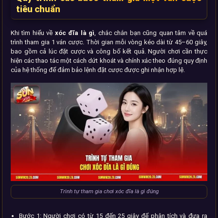
tiêu chuẩn
Khi tìm hiểu về
xóc đĩa là gì
, chắc chắn bạn cũng quan tâm về quá
trình tham gia 1 ván cược. Thời gian mỗi vòng kéo dài từ 45–60 giây,
bao gồm cả lúc đặt cược và công bố kết quả. Người chơi cần thực
hiện các thao tác một cách dứt khoát và chính xác theo đúng quy định
của hệ thống để đảm bảo lệnh đặt cược được ghi nhận hợp lệ.
Trình tự tham gia chơi xóc đĩa là gì đúng
Bước 1: Người chơi có từ 15 đến 25 giây để phân tích và đưa ra